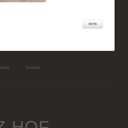
MORE
hows
Kontakt
Z HOF