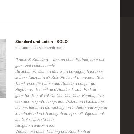
Standard und Latein - SOLO!
mit und ohne Vorkenntnisse
"Latein & Standard – Tanzen ohne Partner, aber mit
ganz viel Leidenschaft!
Du liebst es, dich zu Musik zu bewegen, hast aber
keinen Tanzpartner? Kein Problem! In unseren Solo-
Tanzkursen für Latein und Standard bringst du
Rhythmus, Technik und Ausdruck aufs Parkett –
ganz für dich allein! Ob Cha-Cha-Cha, Rumba, Jive
oder der elegante Langsame Walzer und Quickstep –
bei uns lernst du die wichtigsten Schritte und Figuren
in mitreißenden Choreografien, speziell abgestimmt
auf Solo-Tänzer*innen.
Steigere deine Fitness
Verbessere deine Haltung und Koordination