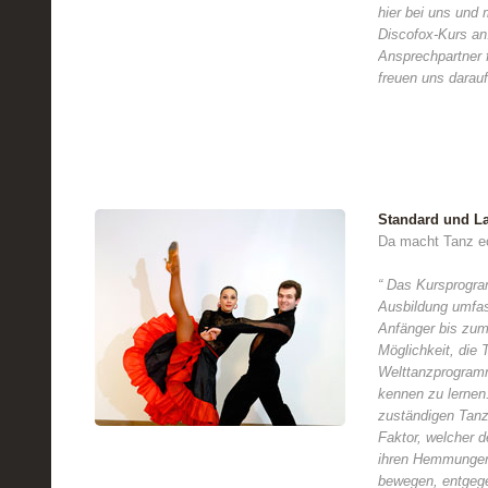
hier bei uns und
Discofox-Kurs an.
Ansprechpartner 
freuen uns darau
Standard und La
Da macht Tanz e
“ Das Kursprogra
Ausbildung umfas
Anfänger bis zum
Möglichkeit, die
Welttanzprogramm
kennen zu lernen.
zuständigen Tanz
Faktor, welcher d
ihren Hemmungen,
bewegen, entgege