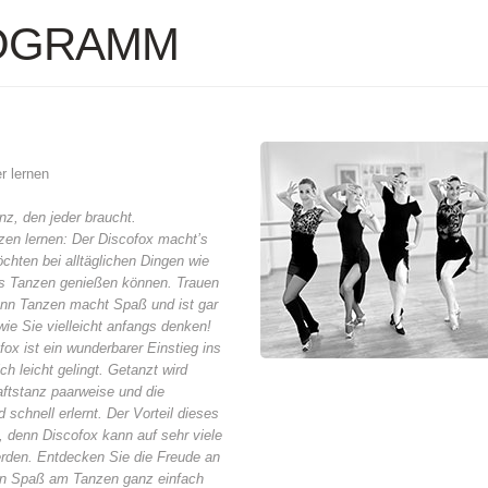
OGRAMM
r lernen
nz, den jeder braucht.
zen lernen: Der Discofox macht’s
chten bei alltäglichen Dingen wie
as Tanzen genießen können. Trauen
denn Tanzen macht Spaß und ist gar
wie Sie vielleicht anfangs denken!
ox ist ein wunderbarer Einstieg ins
ch leicht gelingt. Getanzt wird
aftstanz paarweise und die
 schnell erlernt. Der Vorteil dieses
, denn Discofox kann auf sehr viele
erden. Entdecken Sie die Freude an
en Spaß am Tanzen ganz einfach