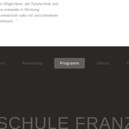
e Möglichkeit, die Tanztechnik und
se entweder in Richtung
 entwickeln oder mit verschiedenen
rfeinern. ”
uns
Anmeldung
Programm
Videos
S
SCHULE FRAN