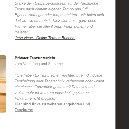
Stärke dein Selbstbewusstsein auf der Tanzfläche
Tanze nach deinem eigenen Tempo und Stil
Egal ob Anfänger oder fortgeschritten – wir holen dich
dort ab, wo du stehst. Tanz dich frei – ganz ohne
Partner, aber nie allein! Jetzt Platz sichern und
loslegen!"
Jetzt Neue - Online Termun Buchen!
Privater Tanzunterricht
zum Vertiefung und Sicherheit
“ Sie haben Extrawünsche, möchten Ihre individuelle
Tanzhaltung oder Tanztechnik verbessern oder wollen
ein eigenes Tanzstück gestalten? Das alles und
vieles mehr ist in Ihrem individuell geplanten
Privatunterricht möglich.”
Hier sind links zu weiteren angeboten und
Tanzkurse