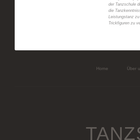
der Tanzschule di
die Tanzkenntnis
Leistungstanz zu
Trickfiguren zu ve
Home
Über 
TANZ