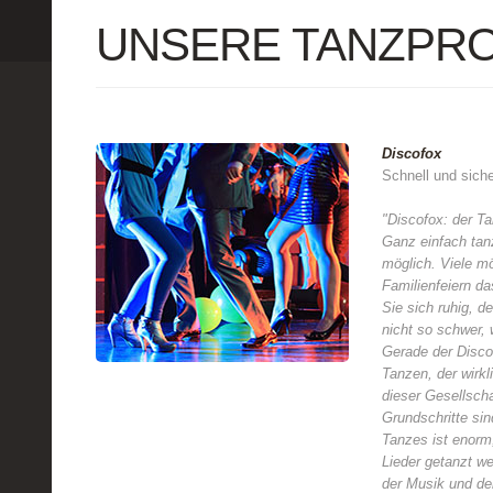
UNSERE TANZPR
Discofox
Schnell und siche
"Discofox: der Ta
Ganz einfach tan
möglich. Viele mö
Familienfeiern d
Sie sich ruhig, 
nicht so schwer, 
Gerade der Discof
Tanzen, der wirkli
dieser Gesellsch
Grundschritte sind
Tanzes ist enorm
Lieder getanzt w
der Musik und d