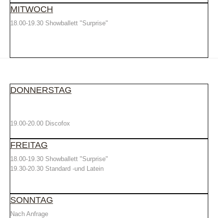
MITWOCH
18.00-19.30 Showballett "Surprise"
DONNERSTAG
19.00-20.00 Discofox
FREITAG
18.00-19.30 Showballett "Surprise"
19.30-20.30 Standard -und Latein
SONNTAG
Nach Anfrage